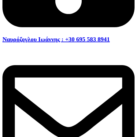
Ναυρόζογλου Ιωάννης : +30 695 583 8941