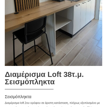
Διαμέρισμα Loft 38τ.μ.
Σεισμόπληκτα
Σεισμόπληκτα
Διαμέρισμα loft 2ου ορόφου σε άριστη κατάσταση, πλήρως εξοπλισμένο με